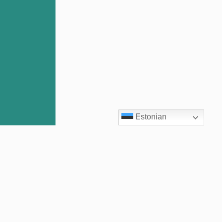
Estonian
Uuri lisa
Võtame õpetusse erinevaid hobuseid
alates 1. eluaastast. Hobuse tõug ei ole
oluline!